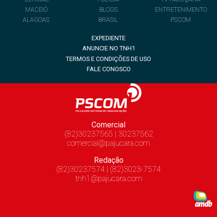
MACEIÓ
BLOGS
ENTRETENIMENTO
ALAGOAS
BRASIL
PSCOM
EXPEDIENTE
ANUNCIE NO TNH1
TERMOS E CONDIÇÕES DE USO
FALE CONOSCO
Comercial
(82)30237565 | 30237562
comercial@pajucara.com
Redação
(82)30237574 | (82)3023-7574
tnh1@pajucara.com