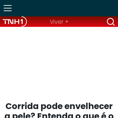
Viver +
Corrida pode envelhecer
a pele? Entenda o que é o