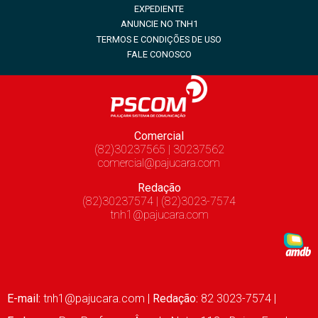
EXPEDIENTE
ANUNCIE NO TNH1
TERMOS E CONDIÇÕES DE USO
FALE CONOSCO
Comercial
(82)30237565 | 30237562
comercial@pajucara.com
Redação
(82)30237574 | (82)3023-7574
tnh1@pajucara.com
E-mail:
tnh1@pajucara.com
|
Redação:
82 3023-7574 |