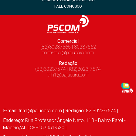
FALE CONOSCO
Comercial
(82)30237565 | 30237562
comercial@pajucara.com
Redação
(82)30237574 | (82)3023-7574
tnh1@pajucara.com
E-mail:
tnh1@pajucara.com
|
Redação:
82 3023-7574 |
Endereço:
Rua Professor Ângelo Neto, 113 - Bairro Farol -
Maceió/AL | CEP.: 57051-530 |