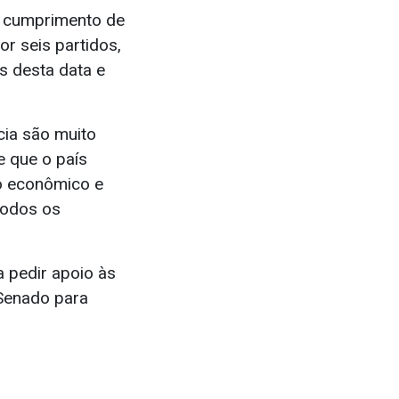
o cumprimento de
r seis partidos,
s desta data e
cia são muito
e que o país
o econômico e
todos os
 pedir apoio às
 Senado para