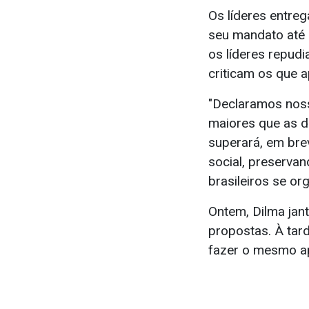
Os líderes entre
seu mandato até 
os líderes repudi
criticam os que 
"Declaramos noss
maiores que as d
superará, em bre
social, preserva
brasileiros se or
Ontem, Dilma jan
propostas. À tard
fazer o mesmo a