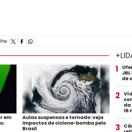
ilhe
+LID
1
Ofe
JBL
de 
2
Ví
com
da 
16 
ar em
Aulas suspensas e tornado: veja
o;
impactos de ciclone-bomba pelo
3
Câ
Brasil
ret