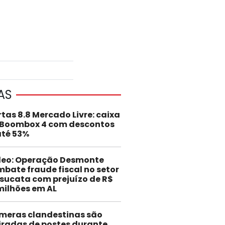
AS
rtas 8.8 Mercado Livre: caixa
 Boombox 4 com descontos
até 53%
deo: Operação Desmonte
bate fraude fiscal no setor
sucata com prejuízo de R$
milhões em AL
meras clandestinas são
iradas de postes durante