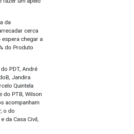
 fazer um apelo
ta da
arrecadar cerca
 espera chegar a
7% do Produto
; do PDT, André
doB, Jandira
celo Quintela
 e do PTB, Wilson
tros acompanham
; o do
 da Casa Civil,