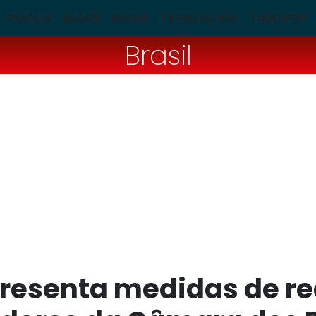
POLÍCIA
BLOGS
BRASIL
TV PAJUÇARA
TUDO POP
Brasil
resenta medidas de r