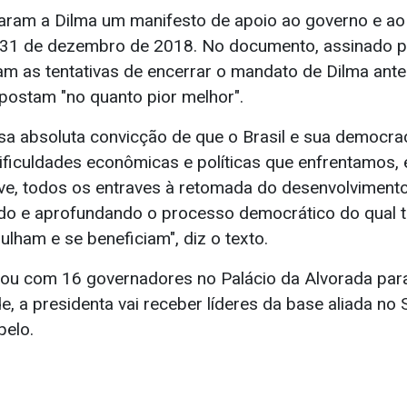
garam a Dilma um manifesto de apoio ao governo e a
31 de dezembro de 2018. No documento, assinado po
am as tentativas de encerrar o mandato de Dilma ante
apostam "no quanto pior melhor".
a absoluta convicção de que o Brasil e sua democra
ificuldades econômicas e políticas que enfrentamos, 
ve, todos os entraves à retomada do desenvolviment
ndo e aprofundando o processo democrático do qual 
gulham e se beneficiam", diz o texto.
tou com 16 governadores no Palácio da Alvorada para
e, a presidenta vai receber líderes da base aliada no
pelo.