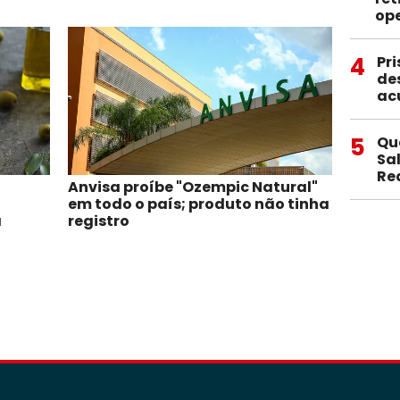
op
4
Pri
de
ac
5
Qu
Sa
Re
Anvisa proíbe "Ozempic Natural"
à
em todo o país; produto não tinha
a
registro