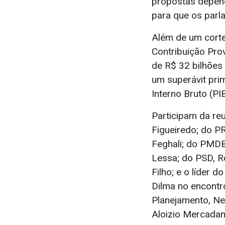
propostas depend
para que os par
Além de um corte
Contribuição Pro
de R$ 32 bilhões
um superávit pri
Interno Bruto (PI
Participam da re
Figueiredo; do P
Feghali; do PMDB
Lessa; do PSD, R
Filho; e o líder
Dilma no encontr
Planejamento, Ne
Aloizio Mercadan