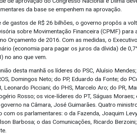
e de aprovação do Congresso Nacional e Dilma deve
lamentares da base se empenhem na aprovação.
 de gastos de R$ 26 bilhões, o governo propôs a vol
visória sobre Movimentação Financeira (CPMF) para 
 no Orçamento de 2016. Com as medidas, o Executivo
mário (economia para pagar os juros da dívida) de 0,
B) no ano que vem.
união desta manhã os líderes do PSC, Aluísio Mendes
ROS, Domingos Neto; do PP, Eduardo da Fonte; do PC
, Leonardo Picciani; do PHS, Marcelo Aro; do PR, Mar
ogério Rosso; os vice-líderes do PT, Ságuas Moraes;
 do governo na Câmara, José Guimarães. Quatro minis
o com os parlamentares: o da Fazenda, Joaquim Levy
lson Barbosa; o das Comunicações, Ricardo Berzoini; e
te.