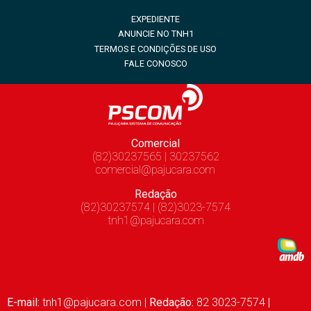
EXPEDIENTE
ANUNCIE NO TNH1
TERMOS E CONDIÇÕES DE USO
FALE CONOSCO
Comercial
(82)30237565 | 30237562
comercial@pajucara.com
Redação
(82)30237574 | (82)3023-7574
tnh1@pajucara.com
E-mail:
tnh1@pajucara.com
|
Redação:
82 3023-7574 |