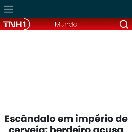
Mundo
Escândalo em império de
cerveja: herdeiro acusa