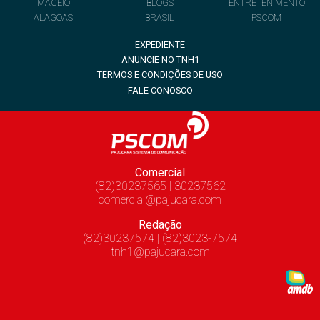
MACEIÓ
BLOGS
ENTRETENIMENTO
ALAGOAS
BRASIL
PSCOM
EXPEDIENTE
ANUNCIE NO TNH1
TERMOS E CONDIÇÕES DE USO
FALE CONOSCO
Comercial
(82)30237565 | 30237562
comercial@pajucara.com
Redação
(82)30237574 | (82)3023-7574
tnh1@pajucara.com