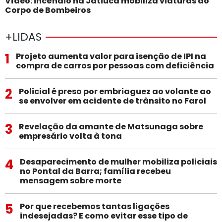
Vídeo: incêndio na Jatiúca mobiliza viaturas do
Corpo de Bombeiros
+LIDAS
1
Projeto aumenta valor para isenção de IPI na
compra de carros por pessoas com deficiência
2
Policial é preso por embriaguez ao volante ao
se envolver em acidente de trânsito no Farol
3
Revelação da amante de Matsunaga sobre
empresário volta à tona
4
Desaparecimento de mulher mobiliza policiais
no Pontal da Barra; família recebeu
mensagem sobre morte
5
Por que recebemos tantas ligações
indesejadas? E como evitar esse tipo de