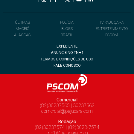
ÚLTIMAS
POLÍCIA
TV PAJUÇARA
MACEIÓ
BLOGS
ENTRETENIMENTO
ALAGOAS
BRASIL
PSCOM
EXPEDIENTE
ANUNCIE NO TNH1
TERMOS E CONDIÇÕES DE USO
FALE CONOSCO
Comercial
(82)30237565 | 30237562
comercial@pajucara.com
Redação
(82)30237574 | (82)3023-7574
tnh1@pajucara.com