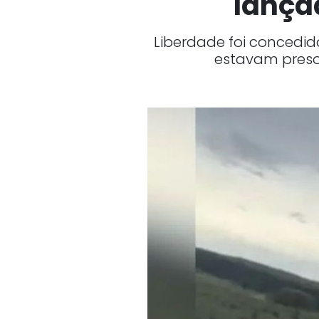
lança
Liberdade foi concedida
estavam preso