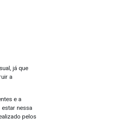
ual, já que
uir a
entes e a
 estar nessa
ealizado pelos