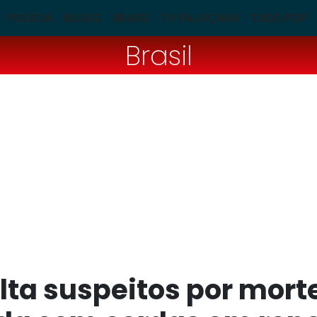
POLÍCIA
BLOGS
BRASIL
TV PAJUÇARA
TUDO POP
Brasil
olta suspeitos por mort