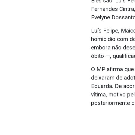
Eles são: Luís Fe
Fernandes Cintra,
Evelyne Dossanto
Luís Felipe, Mai
homicídio com do
embora não desej
óbito —, qualific
O MP afirma que 
deixaram de adot
Eduarda. De acor
vítima, motivo pe
posteriormente c