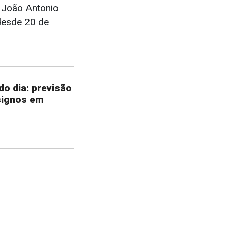
a João Antonio
 desde 20 de
o dia: previsão
signos em