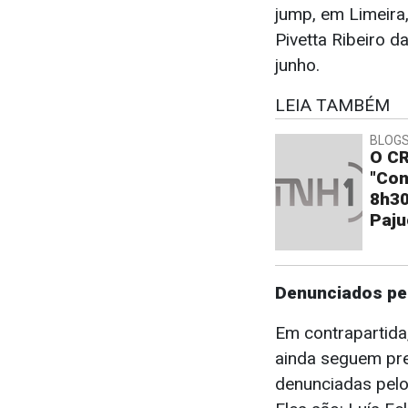
jump, em Limeira,
Pivetta Ribeiro d
junho.
LEIA TAMBÉM
BLOGS
O CR
"Con
8h30
Paju
Denunciados pel
Em contrapartida
ainda seguem pre
denunciadas pelo