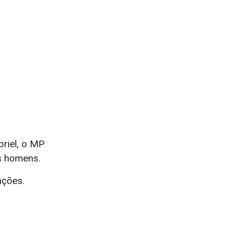
briel, o MP
s homens.
ações.