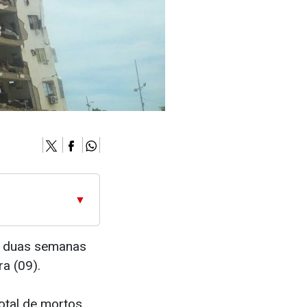
▼
á duas semanas
a (09).
otal de mortos