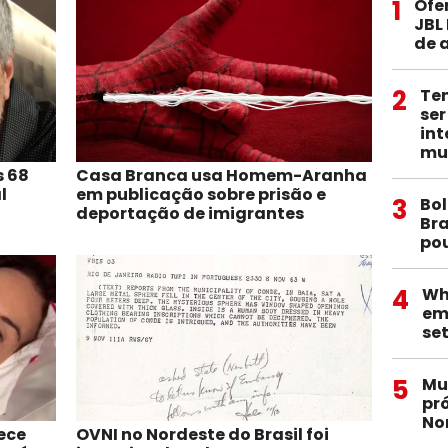
1
Ofe
JBL
de 
2
Te
ser
int
mu
s 68
Casa Branca usa Homem-Aranha
l
em publicação sobre prisão e
3
Bol
deportação de imigrantes
Bra
pou
4
Wh
em
se
5
Mu
pró
No
ece
OVNI no Nordeste do Brasil foi