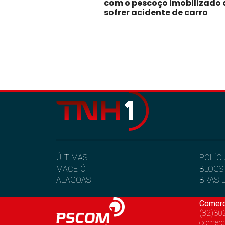
com o pescoço imobilizado
sofrer acidente de carro
ÚLTIMAS
POLÍC
MACEIÓ
BLOGS
ALAGOAS
BRASI
Comerc
(82)30
comerc