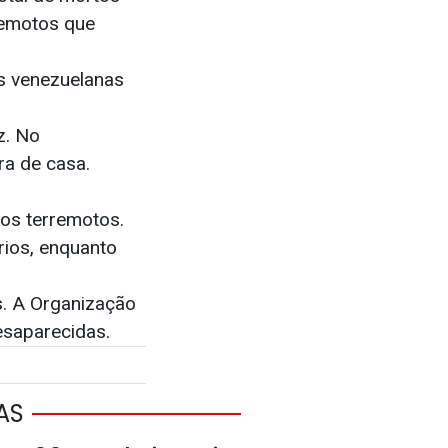
remotos que
s venezuelanas
z. No
ra de casa.
los terremotos.
ios, enquanto
s. A Organização
esaparecidas.
AS