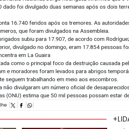
O dado foi divulgado duas semanas após os dois ter
nta 16.740 feridos após os tremores. As autoridade
úmeros, que foram divulgados na Assembleia.
rigados subiu para 17.907, de acordo com Rodrígue
erior, divulgado no domingo, eram 17.854 pessoas fo
ncentra em La Guaira
tada como o principal foco da destruição causada pe
m e moradores foram levados para abrigos temporár
ate seguem trabalhando em meio aos escombros.
a não divulgaram um número oficial de desaparecido
as (ONU) estima que 50 mil pessoas possam estar d
ilhe
+LID