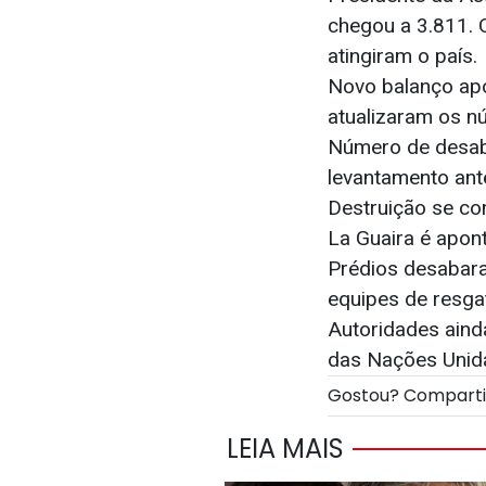
chegou a 3.811. 
atingiram o país.
Novo balanço apo
atualizaram os n
Número de desab
levantamento ant
Destruição se co
La Guaira é apon
Prédios desabara
equipes de resg
Autoridades aind
das Nações Unid
Gostou? Compart
LEIA MAIS