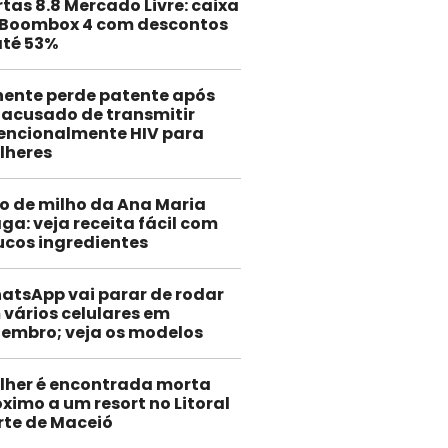
rtas 8.8 Mercado Livre: caixa
 Boombox 4 com descontos
até 53%
nente perde patente após
 acusado de transmitir
encionalmente HIV para
lheres
o de milho da Ana Maria
ga: veja receita fácil com
cos ingredientes
atsApp vai parar de rodar
 vários celulares em
tembro; veja os modelos
lher é encontrada morta
ximo a um resort no Litoral
rte de Maceió