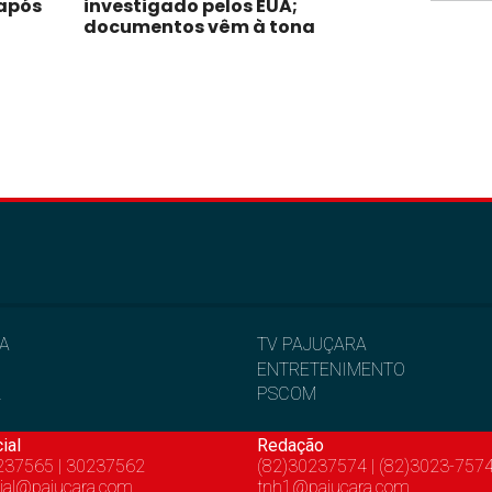
 após
investigado pelos EUA;
documentos vêm à tona
IA
TV PAJUÇARA
ENTRETENIMENTO
L
PSCOM
ial
Redação
237565 | 30237562
(82)30237574 | (82)3023-757
ial@pajucara.com
tnh1@pajucara.com