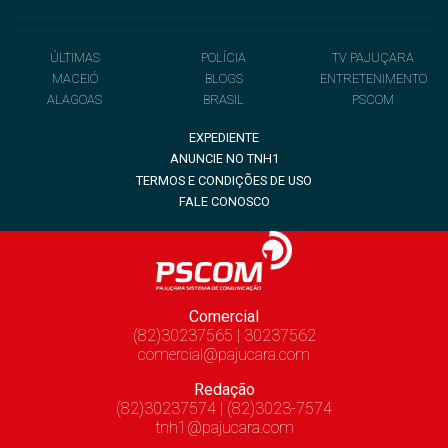
ÚLTIMAS
POLÍCIA
TV PAJUÇARA
MACEIÓ
BLOGS
ENTRETENIMENTO
ALAGOAS
BRASIL
PSCOM
EXPEDIENTE
ANUNCIE NO TNH1
TERMOS E CONDIÇÕES DE USO
FALE CONOSCO
Comercial
(82)30237565 | 30237562
comercial@pajucara.com
Redação
(82)30237574 | (82)3023-7574
tnh1@pajucara.com