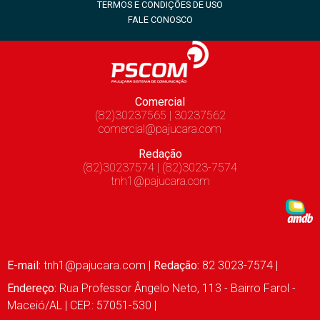
TERMOS E CONDIÇÕES DE USO
FALE CONOSCO
Comercial
(82)30237565 | 30237562
comercial@pajucara.com
Redação
(82)30237574 | (82)3023-7574
tnh1@pajucara.com
E-mail:
tnh1@pajucara.com
|
Redação:
82 3023-7574 |
Endereço:
Rua Professor Ângelo Neto, 113 - Bairro Farol -
Maceió/AL | CEP.: 57051-530 |