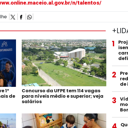
www.online.maceio.al.gov.br/n/talentos/
ilhe
+LID
1
Pro
ise
car
def
2
Pre
red
de
e 1º
Concurso da UFPE tem 114 vagas
ais de
para níveis médio e superior; veja
3
Víd
salários
mob
Bo
4
Qu