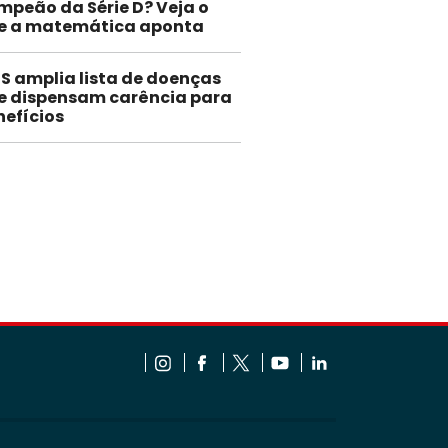
mpeão da Série D? Veja o
e a matemática aponta
SS amplia lista de doenças
e dispensam carência para
nefícios