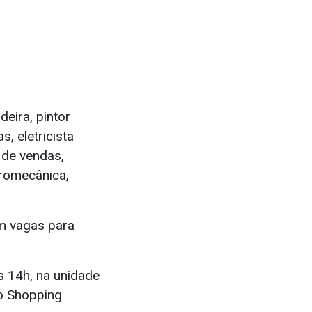
deira, pintor
s, eletricista
 de vendas,
etromecânica,
m vagas para
s 14h, na unidade
do Shopping