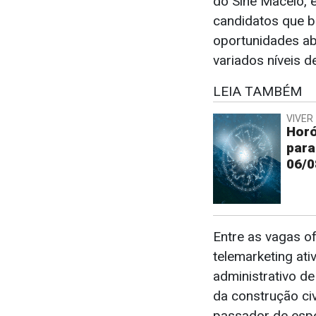
do Sine Maceió, 
candidatos que b
oportunidades ab
variados níveis d
LEIA TAMBÉM
VIVER 
Horó
para
06/0
Entre as vagas o
telemarketing ati
administrativo d
da construção civ
passador de esp