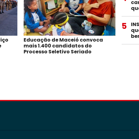
ca
qu
5
IN
qu
be
viço
Educação de Maceió convoca
e
mais 1.400 candidatos do
Processo Seletivo Seriado