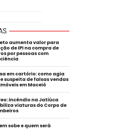
AS
jeto aumenta valor para
nção de IPI na compra de
ros por pessoas com
iciência
sa em cartório: como agia
e suspeita de falsas vendas
 imóveis em Maceió
eo: incêndio na Jatiúca
iliza viaturas do Corpo de
mbeiros
em sobe e quem será