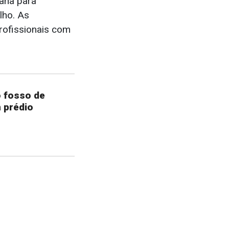
ana para
lho. As
rofissionais com
o fosso de
 prédio