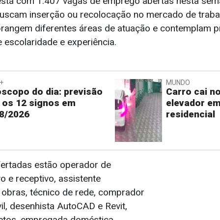
está com 1.407 vagas de emprego abertas nesta sem
uscam inserção ou recolocação no mercado de traba
rangem diferentes áreas de atuação e contemplam p
e escolaridade e experiência.
+
MUNDO
scopo do dia: previsão
Carro cai n
 os 12 signos em
elevador em
8/2026
residencial
fertadas estão operador de
vo e receptivo, assistente
e obras, técnico de rede, comprador
il, desenhista AutoCAD e Revit,
etos, empregada doméstica,