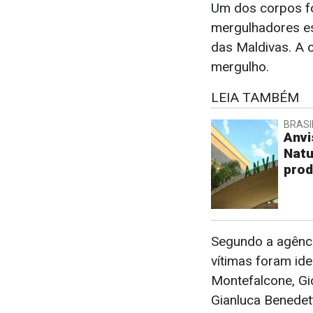
Um dos corpos fo
mergulhadores e
das Maldivas. A 
mergulho.
LEIA TAMBÉM
BRASI
Anvi
Natu
prod
Segundo a agência
vítimas foram id
Montefalcone, Gi
Gianluca Benedett