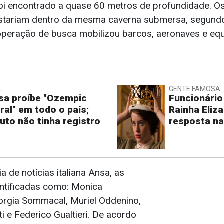
i encontrado a quase 60 metros de profundidade. Os
stariam dentro da mesma caverna submersa, segundo
operação de busca mobilizou barcos, aeronaves e eq
L
GENTE FAMOSA
sa proíbe "Ozempic
Funcionário 
ral" em todo o país;
Rainha Eliza
uto não tinha registro
resposta na
 de notícias italiana Ansa, as
entificadas como: Monica
orgia Sommacal, Muriel Oddenino,
i e Federico Gualtieri. De acordo