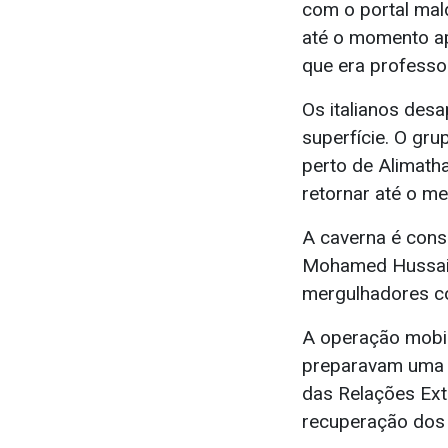
com o portal mal
até o momento a
que era professor
Os italianos des
superfície. O gr
perto de Alimath
retornar até o mei
A caverna é consi
Mohamed Hussain
mergulhadores c
A operação mobil
preparavam uma n
das Relações Ext
recuperação dos