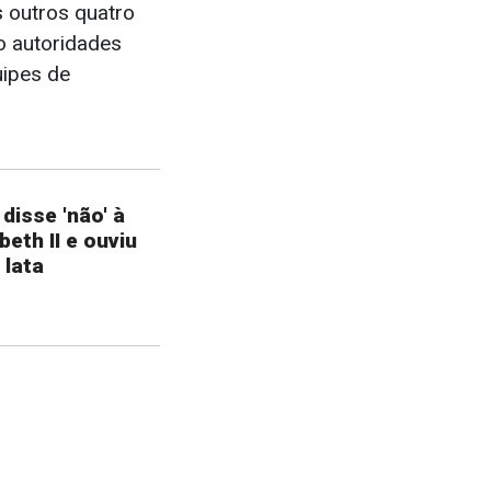
 outros quatro
 autoridades
uipes de
disse 'não' à
beth II e ouviu
 lata