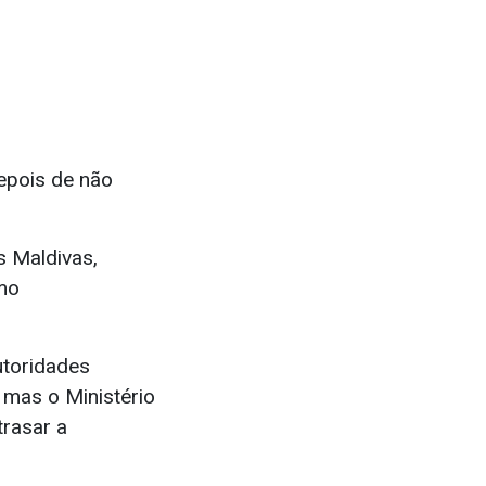
epois de não
s Maldivas,
mo
utoridades
 mas o Ministério
trasar a