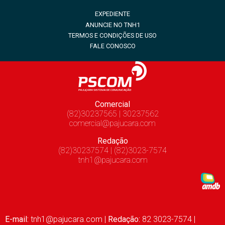
EXPEDIENTE
ANUNCIE NO TNH1
TERMOS E CONDIÇÕES DE USO
FALE CONOSCO
Comercial
(82)30237565 | 30237562
comercial@pajucara.com
Redação
(82)30237574 | (82)3023-7574
tnh1@pajucara.com
E-mail:
tnh1@pajucara.com
|
Redação:
82 3023-7574 |