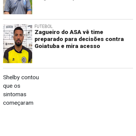
FUTEBOL
Zagueiro do ASA vê time
preparado para decisões contra
Goiatuba e mira acesso
Shelby contou
que os
sintomas
começaram