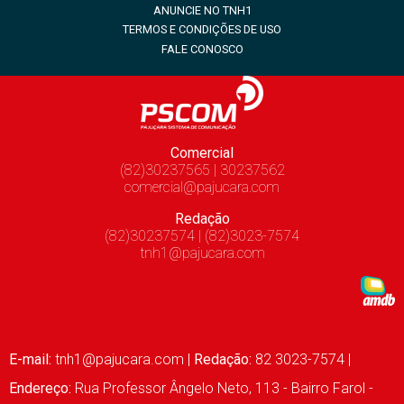
ANUNCIE NO TNH1
TERMOS E CONDIÇÕES DE USO
FALE CONOSCO
Comercial
(82)30237565 | 30237562
comercial@pajucara.com
Redação
(82)30237574 | (82)3023-7574
tnh1@pajucara.com
E-mail:
tnh1@pajucara.com
|
Redação:
82 3023-7574 |
Endereço:
Rua Professor Ângelo Neto, 113 - Bairro Farol -