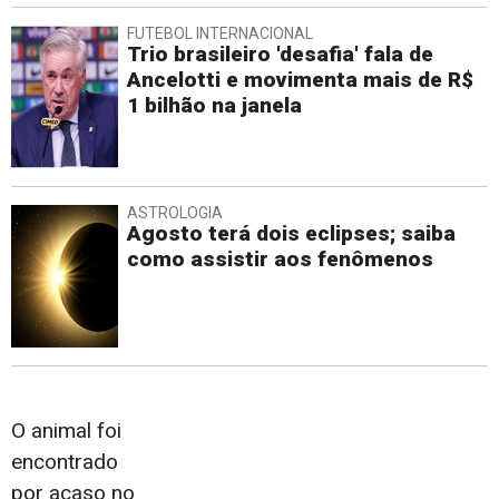
FUTEBOL INTERNACIONAL
Trio brasileiro 'desafia' fala de
Ancelotti e movimenta mais de R$
1 bilhão na janela
ASTROLOGIA
Agosto terá dois eclipses; saiba
como assistir aos fenômenos
O animal foi
encontrado
por acaso no