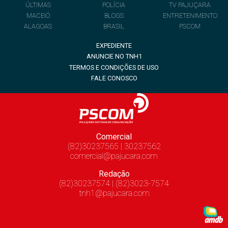
ÚLTIMAS
POLÍCIA
TV PAJUÇARA
MACEIÓ
BLOGS
ENTRETENIMENTO
ALAGOAS
BRASIL
PSCOM
EXPEDIENTE
ANUNCIE NO TNH1
TERMOS E CONDIÇÕES DE USO
FALE CONOSCO
Comercial
(82)30237565 | 30237562
comercial@pajucara.com
Redação
(82)30237574 | (82)3023-7574
tnh1@pajucara.com