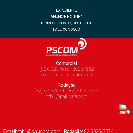
EXPEDIENTE
ANUNCIE NO TNH1
TERMOS E CONDIÇÕES DE USO
FALE CONOSCO
Comercial
(82)30237565 | 30237562
comercial@pajucara.com
Redação
(82)30237574 | (82)3023-7574
tnh1@pajucara.com
E-mail:
tnh1@pajucara.com
|
Redação:
82 3023-7574 |