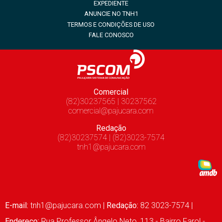
EXPEDIENTE
ANUNCIE NO TNH1
TERMOS E CONDIÇÕES DE USO
FALE CONOSCO
Comercial
(82)30237565 | 30237562
comercial@pajucara.com
Redação
(82)30237574 | (82)3023-7574
tnh1@pajucara.com
E-mail:
tnh1@pajucara.com
|
Redação:
82 3023-7574 |
Endereço:
Rua Professor Ângelo Neto, 113 - Bairro Farol -