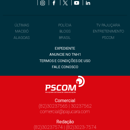
ÚLTIMAS
POLÍCIA
TV PAJUÇARA
MACEIÓ
BLOGS
ENTRETENIMENTO
ALAGOAS
BRASIL
PSCOM
EXPEDIENTE
ANUNCIE NO TNH1
TERMOS E CONDIÇÕES DE USO
FALE CONOSCO
Comercial
(82)30237565 | 30237562
comercial@pajucara.com
Redação
(82)30237574 | (82)3023-7574