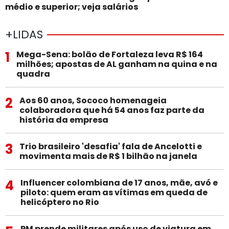
médio e superior; veja salários
+LIDAS
1
Mega-Sena: bolão de Fortaleza leva R$ 164
milhões; apostas de AL ganham na quina e na
quadra
2
Aos 60 anos, Sococo homenageia
colaboradora que há 54 anos faz parte da
história da empresa
3
Trio brasileiro 'desafia' fala de Ancelotti e
movimenta mais de R$ 1 bilhão na janela
4
Influencer colombiana de 17 anos, mãe, avó e
piloto: quem eram as vítimas em queda de
helicóptero no Rio
PM prende militares após uso de viatura em