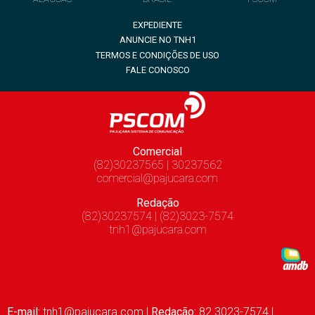
EXPEDIENTE
ANUNCIE NO TNH1
TERMOS E CONDIÇÕES DE USO
FALE CONOSCO
Comercial
(82)30237565 | 30237562
comercial@pajucara.com
Redação
(82)30237574 | (82)3023-7574
tnh1@pajucara.com
E-mail:
tnh1@pajucara.com
|
Redação:
82 3023-7574 |