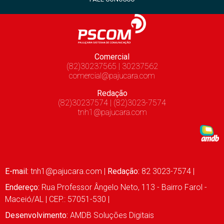
Comercial
(82)30237565 | 30237562
comercial@pajucara.com
Redação
(82)30237574 | (82)3023-7574
tnh1@pajucara.com
E-mail:
tnh1@pajucara.com
|
Redação:
82 3023-7574 |
Endereço:
Rua Professor Ângelo Neto, 113 - Bairro Farol -
Maceió/AL | CEP.: 57051-530 |
Desenvolvimento:
AMDB Soluções Digitais