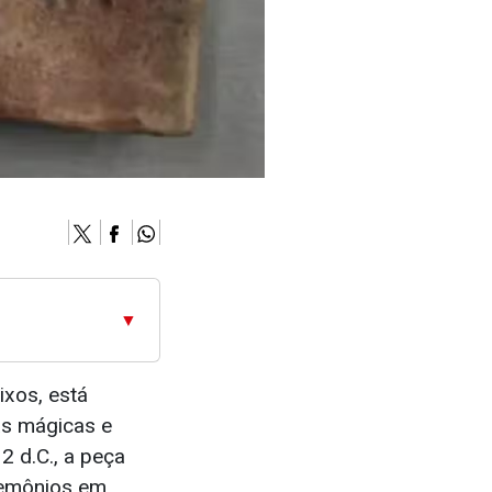
▼
xos, está
as mágicas e
2 d.C., a peça
demônios em