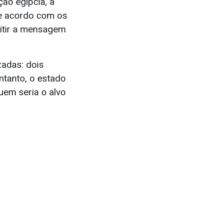
ão egípcia, a
e acordo com os
mitir a mensagem
adas: dois
tanto, o estado
uem seria o alvo