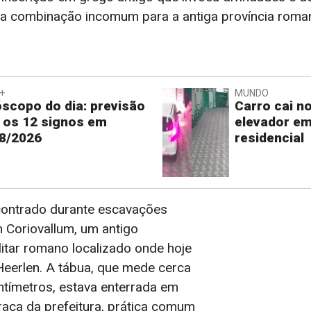
uma combinação incomum para a antiga província rom
+
MUNDO
scopo do dia: previsão
Carro cai n
 os 12 signos em
elevador em
8/2026
residencial
ncontrado durante escavações
 Coriovallum, um antigo
itar romano localizado onde hoje
 Heerlen. A tábua, que mede cerca
ntímetros, estava enterrada em
raça da prefeitura, prática comum