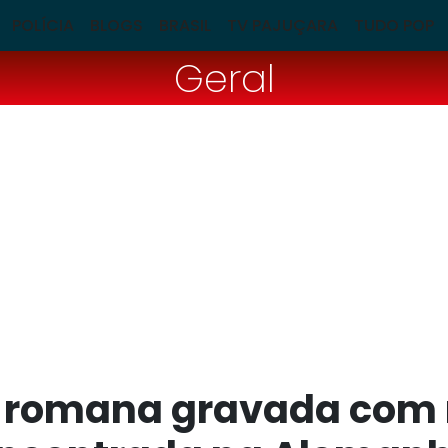
POLÍCIA
BLOGS
BRASIL
TV PAJUÇARA
TUDO POP
Geral
a romana gravada com 