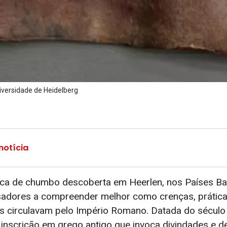
niversidade de Heidelberg
notícia
a de chumbo descoberta em Heerlen, nos Países Bai
sadores a compreender melhor como crenças, prátic
is circulavam pelo Império Romano. Datada do século 
inscrição em grego antigo que invoca divindades e 