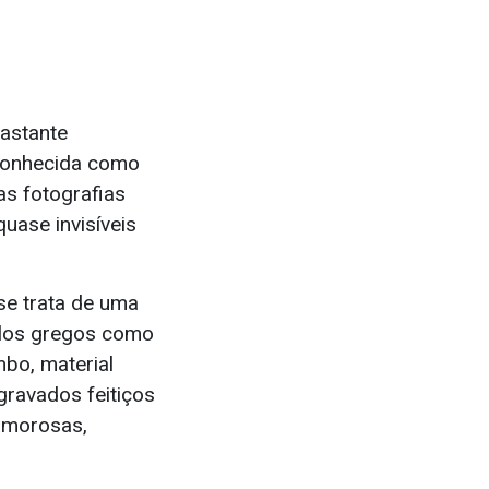
Bastante
 conhecida como
as fotografias
uase invisíveis
se trata de uma
elos gregos como
bo, material
gravados feitiços
 amorosas,