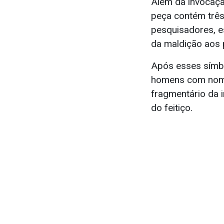
Além da invocaçã
peça contém trê
pesquisadores, e
da maldição aos 
Após esses símb
homens com nome
fragmentário da i
do feitiço.