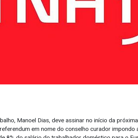
abalho, Manoel Dias, deve assinar no início da próxi
 referendum em nome do conselho curador impondo a
de 8% do salário do trabalhador doméstico para o Fu