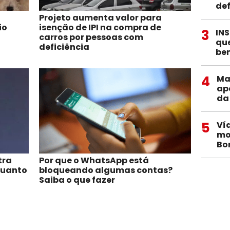
def
Projeto aumenta valor para
io
isenção de IPI na compra de
3
INS
carros por pessoas com
qu
deficiência
ben
4
Ma
ap
da
5
Ví
mo
Bo
tra
Por que o WhatsApp está
quanto
bloqueando algumas contas?
Saiba o que fazer