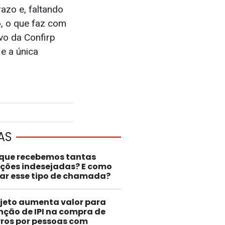
azo e, faltando
, o que faz com
vo da Confirp
e a única
AS
 que recebemos tantas
ações indesejadas? E como
tar esse tipo de chamada?
jeto aumenta valor para
nção de IPI na compra de
ros por pessoas com