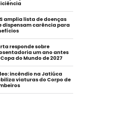
iciência
S amplia lista de doenças
e dispensam carência para
efícios
rta responde sobre
osentadoria um ano antes
 Copa do Mundo de 2027
deo: incêndio na Jatiúca
biliza viaturas do Corpo de
mbeiros