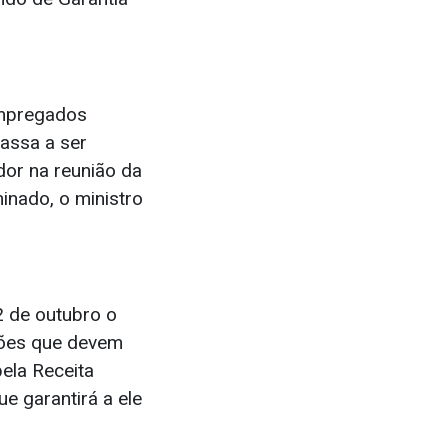
empregados
assa a ser
dor na reunião da
nado, o ministro
2 de outubro o
ções que devem
ela Receita
e garantirá a ele