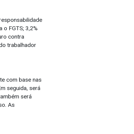
 responsabilidade
ra o FGTS; 3,2%
ro contra
do trabalhador
nte com base nas
Em seguida, será
 também será
so. As