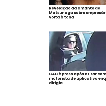
Revelação da amante de
Matsunaga sobre empresár
volta à tona
CAC é preso após atirar con
motorista de aplicativo en
dirigia