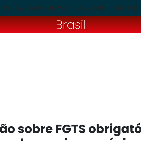
POLÍCIA
BLOGS
BRASIL
TV PAJUÇARA
TUDO POP
Brasil
ão sobre FGTS obrigató