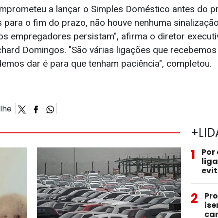
mprometeu a lançar o Simples Doméstico antes do pr
 para o fim do prazo, não houve nenhuma sinalização
os empregadores persistam", afirma o diretor executi
ichard Domingos. "São várias ligações que recebemos 
emos dar é para que tenham paciência", completou.
ilhe
+LID
1
Por
lig
evi
2
Pro
ise
car