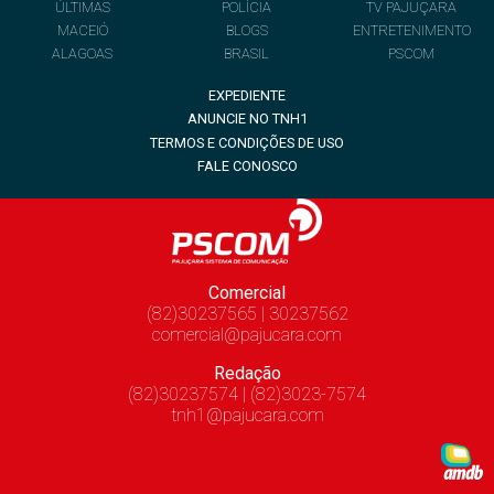
ÚLTIMAS
POLÍCIA
TV PAJUÇARA
MACEIÓ
BLOGS
ENTRETENIMENTO
ALAGOAS
BRASIL
PSCOM
EXPEDIENTE
ANUNCIE NO TNH1
TERMOS E CONDIÇÕES DE USO
FALE CONOSCO
Comercial
(82)30237565 | 30237562
comercial@pajucara.com
Redação
(82)30237574 | (82)3023-7574
tnh1@pajucara.com