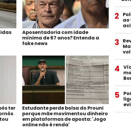
2
Pol
ao 
aci
nidas
Aposentadoria com idade
mínima de 67 anos? Entenda a
3
Re
fake news
Ma
vol
4
Ví
mo
Bo
5
Po
li
ev
ós ter
Estudante perde bolsa do Prouni
ornôs
porque mãe movimentou dinheiro
ltou
em plataformas de aposta: 'Jogo
online não é renda'