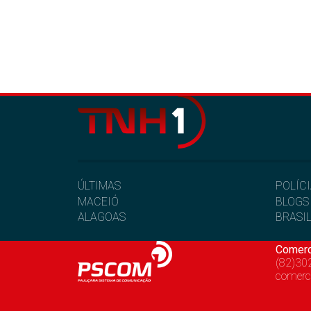
ÚLTIMAS
POLÍC
MACEIÓ
BLOGS
ALAGOAS
BRASI
Comerc
(82)30
comerc