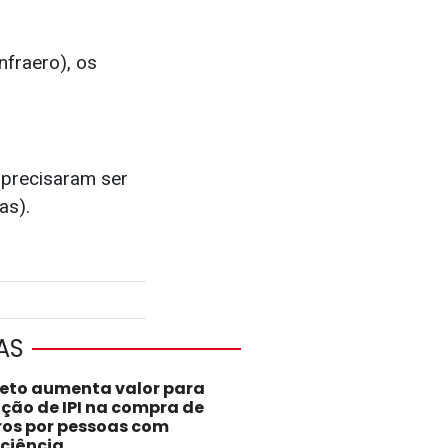
nfraero), os
 precisaram ser
as).
AS
jeto aumenta valor para
nção de IPI na compra de
ros por pessoas com
iciência