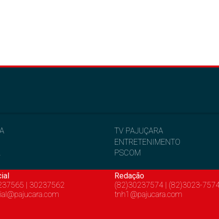
IA
TV PAJUÇARA
ENTRETENIMENTO
L
PSCOM
ial
Redação
237565 | 30237562
(82)30237574 | (82)3023-757
ial@pajucara.com
tnh1@pajucara.com