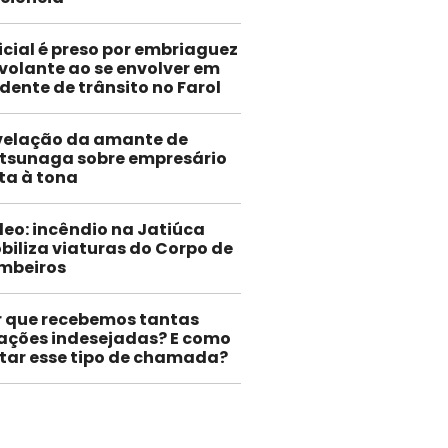
icial é preso por embriaguez
volante ao se envolver em
dente de trânsito no Farol
velação da amante de
tsunaga sobre empresário
ta à tona
deo: incêndio na Jatiúca
biliza viaturas do Corpo de
mbeiros
r que recebemos tantas
gações indesejadas? E como
itar esse tipo de chamada?