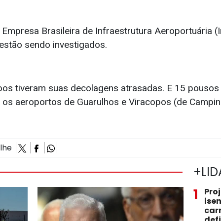
mpresa Brasileira de Infraestrutura Aeroportuária (I
 estão sendo investigados.
oos tiveram suas decolagens atrasadas. E 15 pousos
a os aeroportos de Guarulhos e Viracopos (de Campin
ilhe
+LID
1
Pro
ise
car
def