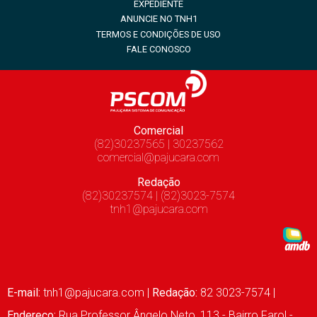
EXPEDIENTE
ANUNCIE NO TNH1
TERMOS E CONDIÇÕES DE USO
FALE CONOSCO
Comercial
(82)30237565 | 30237562
comercial@pajucara.com
Redação
(82)30237574 | (82)3023-7574
tnh1@pajucara.com
E-mail:
tnh1@pajucara.com
|
Redação:
82 3023-7574 |
Endereço:
Rua Professor Ângelo Neto, 113 - Bairro Farol -