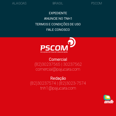
ALAGOAS
BRASIL
PSCOM
EXPEDIENTE
ANUNCIE NO TNH1
TERMOS E CONDIÇÕES DE USO
FALE CONOSCO
Comercial
(82)30237565 | 30237562
comercial@pajucara.com
Redação
(82)30237574 | (82)3023-7574
tnh1@pajucara.com