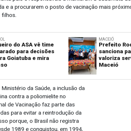
ada e a procurarem o posto de vacinação mais próximo
filhos.
BOL
MACEIÓ
eiro do ASA vê time
Prefeito Ro
arado para decisões
sanciona pa
ra Goiatuba e mira
valoriza se
sso
Maceió
Ministério da Saúde, a inclusão da
na contra a poliomielite no
nal de Vacinação faz parte das
das para evitar a reintrodução da
sso porque, o Brasil não registra
esde 1989 e conquistou, em 1994,