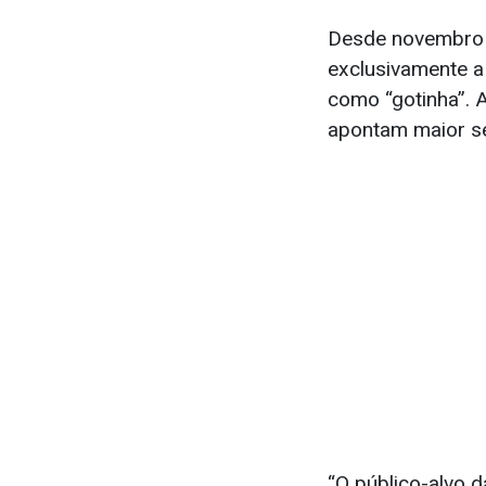
Desde novembro d
exclusivamente a
como “gotinha”. 
apontam maior se
“O público-alvo 