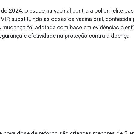
e 2024, o esquema vacinal contra a poliomielite pass
 VIP, substituindo as doses da vacina oral, conhecid
A mudança foi adotada com base em evidências cientí
gurança e efetividade na proteção contra a doença.
da nova dose de reforço são crianças menores de 5 a