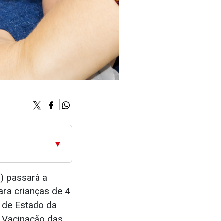
▼
S) passará a
ara crianças de 4
a de Estado da
e Vacinação das