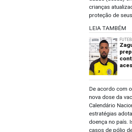
crianças atualiz
proteção de seus 
LEIA TAMBÉM
FUTE
Zagu
prep
cont
ace
De acordo com o 
nova dose da vaci
Calendário Nacio
estratégias adota
doença no país. I
casos de pólio d