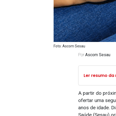
Foto: Ascom Sesau
Por
Ascom Sesau
Ler resumo da 
A partir do próx
ofertar uma segun
anos de idade. D
Saúde (Sesau) or