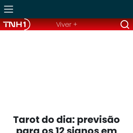
Viver +
Tarot do dia: previsão
para os 12 signos em