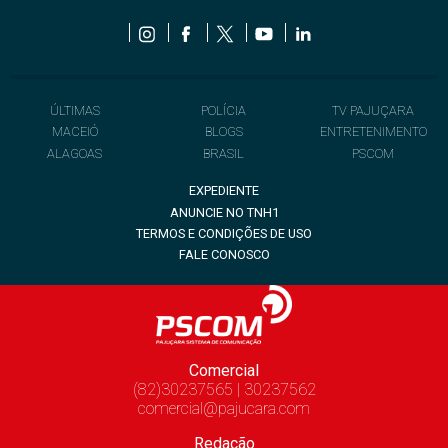
ÚLTIMAS
POLÍCIA
TV PAJUÇARA
MACEIÓ
BLOGS
ENTRETENIMENTO
ALAGOAS
BRASIL
PSCOM
EXPEDIENTE
ANUNCIE NO TNH1
TERMOS E CONDIÇÕES DE USO
FALE CONOSCO
Comercial
(82)30237565 | 30237562
comercial@pajucara.com
Redação