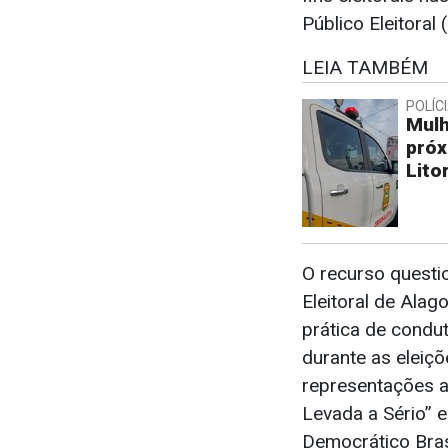
Público Eleitoral 
LEIA TAMBÉM
POLÍC
Mulh
próx
Lito
O recurso questi
Eleitoral de Ala
prática de condu
durante as eleiçõ
representações a
Levada a Sério” 
Democrático Bras