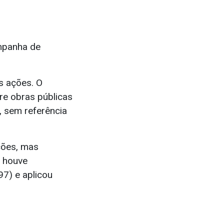
ampanha de
as ações. O
re obras públicas
, sem referência
ções, mas
e houve
97) e aplicou