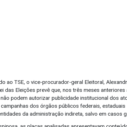
o ao TSE, o vice-procurador-geral Eleitoral, Alexand
i das Eleições prevê que, nos três meses anteriores a
 não podem autorizar publicidade institucional dos at
e campanhas dos órgãos públicos federais, estaduais 
ntidades da administração indireta, salvo em casos g
pinosa, as placas analisadas apresentavam conteúd