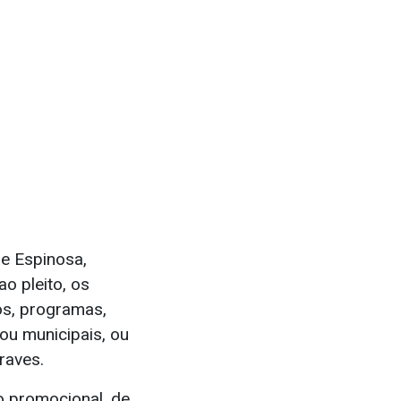
re Espinosa,
o pleito, os
os, programas,
ou municipais, ou
raves.
o promocional, de