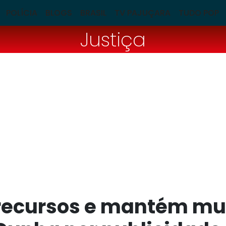
POLÍCIA
BLOGS
BRASIL
TV PAJUÇARA
TUDO POP
Justiça
 recursos e mantém mu