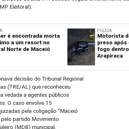
(MP Eleitoral).
IA
POLÍCIA
er é encontrada morta
Motorista de
imo a um resort no
preso após 
ral Norte de Maceió
fogo dentr
Arapiraca
onava decisão do Tribunal Regional
goas (TRE/AL) que reconheceu
ta vedada a agentes públicos
es. O caso envolve 15
juizadas pela coligação “Maceió
e pelo partido Movimento
ileiro (MDB) municipal.