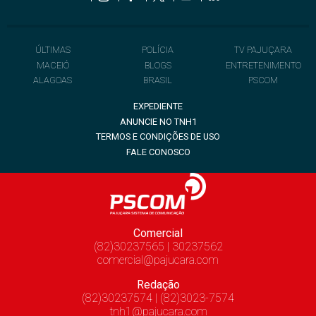
ÚLTIMAS
POLÍCIA
TV PAJUÇARA
MACEIÓ
BLOGS
ENTRETENIMENTO
ALAGOAS
BRASIL
PSCOM
EXPEDIENTE
ANUNCIE NO TNH1
TERMOS E CONDIÇÕES DE USO
FALE CONOSCO
Comercial
(82)30237565 | 30237562
comercial@pajucara.com
Redação
(82)30237574 | (82)3023-7574
tnh1@pajucara.com