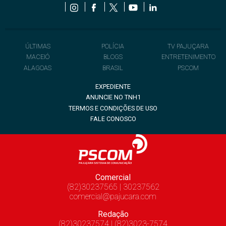
ÚLTIMAS
POLÍCIA
TV PAJUÇARA
MACEIÓ
BLOGS
ENTRETENIMENTO
ALAGOAS
BRASIL
PSCOM
EXPEDIENTE
ANUNCIE NO TNH1
TERMOS E CONDIÇÕES DE USO
FALE CONOSCO
Comercial
(82)30237565 | 30237562
comercial@pajucara.com
Redação
(82)30237574 | (82)3023-7574