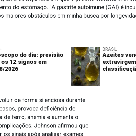
ento do estômago. “A gastrite autoimune (GAI) é incu
s maiores obstáculos em minha busca por longevida
+
BRASIL
scopo do dia: previsão
Azeites ve
 os 12 signos em
extravirge
8/2026
classificaç
oluir de forma silenciosa durante
casos, provoca deficiência de
ta de ferro, anemia e aumenta o
complicações. Johnson afirmou que
r os sinais após analisar exames