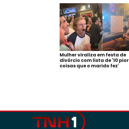
Mulher viraliza em festa de
divórcio com lista de '10 pio
coisas que o marido fez'