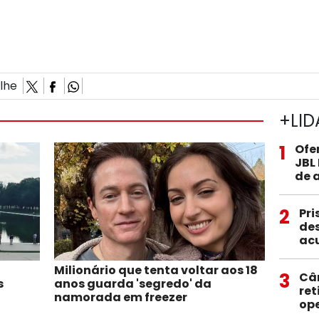
ilhe
+LID
1
Ofe
JBL
de 
2
Pri
des
ac
Milionário que tenta voltar aos 18
3
Câ
s
anos guarda 'segredo' da
ret
namorada em freezer
op