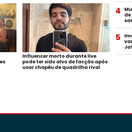
4
Mu
de
sa
5
Im
va
Ja
Influencer morto durante live
res
pode ter sido alvo de facção após
usar chapéu de quadrilha rival