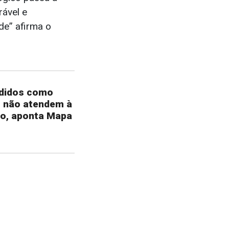
rável e
de” afirma o
ndidos como
m não atendem à
ão, aponta Mapa