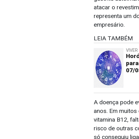
atacar o revestim
representa um do
empresário.
LEIA TAMBÉM
VIVER 
Horó
para
07/0
A doença pode ev
anos. Em muitos 
vitamina B12, fal
risco de outras 
só conseguiu liga