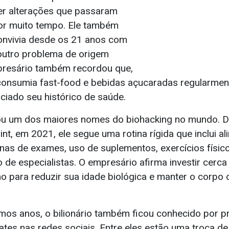
er alterações que passaram
or muito tempo. Ele também
convivia desde os 21 anos com
 outro problema de origem
presário também recordou que,
consumia fast-food e bebidas açucaradas regularment
ciado seu histórico de saúde.
ou um dos maiores nomes do biohacking no mundo. D
int, em 2021, ele segue uma rotina rígida que inclui a
enas de exames, uso de suplementos, exercícios físic
e especialistas. O empresário afirma investir cerca
no para reduzir sua idade biológica e manter o corpo
imos anos, o bilionário também ficou conhecido por 
tes nas redes sociais. Entre eles estão uma troca d