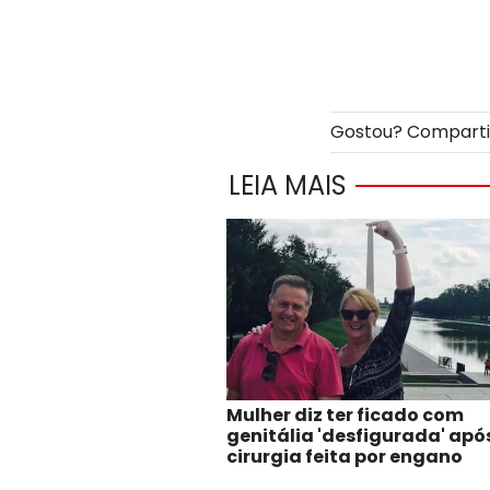
Gostou? Compart
LEIA MAIS
Mulher diz ter ficado com
genitália 'desfigurada' apó
cirurgia feita por engano