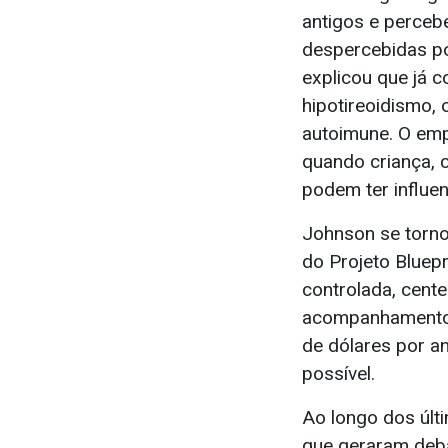
antigos e perceb
despercebidas p
explicou que já 
hipotireoidismo,
autoimune. O em
quando criança, 
podem ter influen
Johnson se torn
do Projeto Bluepr
controlada, cent
acompanhamento d
de dólares por a
possível.
Ao longo dos últ
que geraram deba