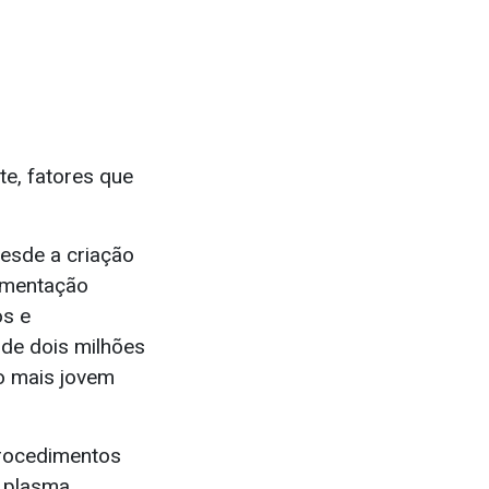
e, fatores que
esde a criação
limentação
os e
 de dois milhões
 o mais jovem
procedimentos
e plasma