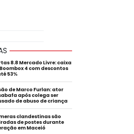
AS
rtas 8.8 Mercado Livre: caixa
 Boombox 4 com descontos
até 53%
são de Marco Furlan: ator
abafa após colega ser
usado de abuso de criança
meras clandestinas são
iradas de postes durante
eração em Maceió