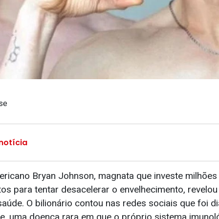
nse
notícia
ricano Bryan Johnson, magnata que investe milhões 
os para tentar desacelerar o envelhecimento, revelou
aúde. O bilionário contou nas redes sociais que foi 
ne, uma doença rara em que o próprio sistema imunol