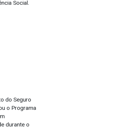
ncia Social.
to do Seguro
tou o Programa
em
de durante o