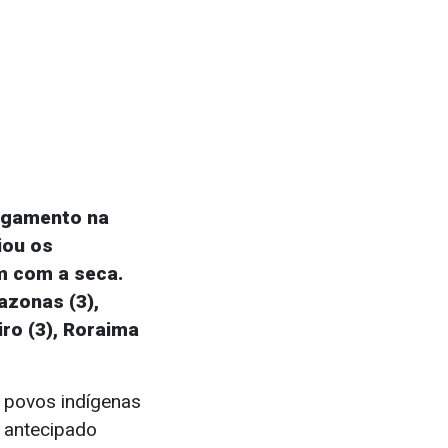
pagamento na
iou os
m com a seca.
zonas (3),
iro (3), Roraima
 povos indígenas
o antecipado