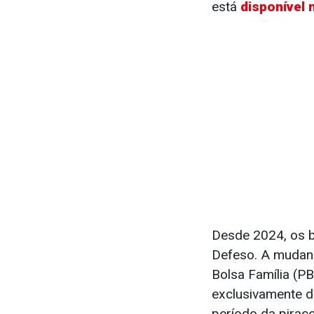
está
disponível 
Desde 2024, os b
Defeso. A mudanç
Bolsa Família (P
exclusivamente d
período da pirac