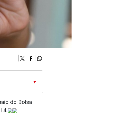
▼
maio do Bolsa
l 4.