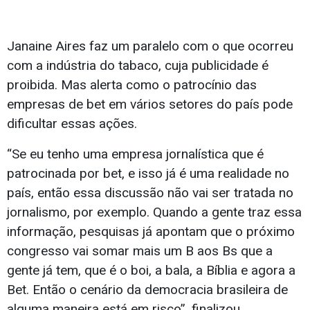
Janaine Aires faz um paralelo com o que ocorreu
com a indústria do tabaco, cuja publicidade é
proibida. Mas alerta como o patrocínio das
empresas de bet em vários setores do país pode
dificultar essas ações.
“Se eu tenho uma empresa jornalística que é
patrocinada por bet, e isso já é uma realidade no
país, então essa discussão não vai ser tratada no
jornalismo, por exemplo. Quando a gente traz essa
informação, pesquisas já apontam que o próximo
congresso vai somar mais um B aos Bs que a
gente já tem, que é o boi, a bala, a Bíblia e agora a
Bet. Então o cenário da democracia brasileira de
alguma maneira está em risco”, finalizou.