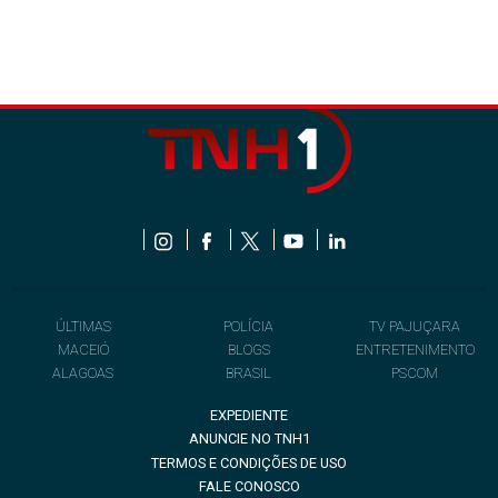
ÚLTIMAS
POLÍCIA
TV PAJUÇARA
MACEIÓ
BLOGS
ENTRETENIMENTO
ALAGOAS
BRASIL
PSCOM
EXPEDIENTE
ANUNCIE NO TNH1
TERMOS E CONDIÇÕES DE USO
FALE CONOSCO