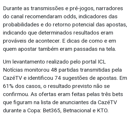
Durante as transmissões e pré-jogos, narradores
do canal recomendaram odds, indicadores das
probabilidades e do retorno potencial das apostas,
indicando que determinados resultados eram
prováveis de acontecer. E dicas de como e em
quem apostar também eram passadas na tela.
Um levantamento realizado pelo portal ICL
Notícias monitorou 48 partidas transmitidas pela
CazéTV e identificou 74 sugestões de apostas. Em
61% dos casos, o resultado previsto não se
confirmou. As ofertas eram feitas pelas três bets
que figuram na lista de anunciantes da CazéTV
durante a Copa: Bet365, Betnacional e KTO.