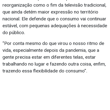
reorganização como o fim da televisão tradicional,
que ainda detém maior expressão no território
nacional. Ele defende que o consumo vai continuar
estável, com pequenas adequações à necessidade
do público.
“Por conta mesmo do que virou o nosso ritmo de
vida, especialmente depois da pandemia, que a
gente precisa estar em diferentes telas, estar
trabalhando no lugar e fazendo outra coisa, enfim,
trazendo essa flexibilidade do consumo”.