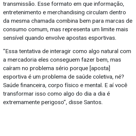
transmissão. Esse formato em que informação,
entretenimento e merchandising circulam dentro
da mesma chamada combina bem para marcas de
consumo comum, mas representa um limite mais
sensível quando envolve apostas esportivas.
“Essa tentativa de interagir como algo natural com
a mercadoria eles conseguem fazer bem, mas
caíram no problema sério porque [aposta]
esportiva é um problema de saúde coletiva, né?
Saúde financeira, corpo físico e mental. E aí você
transformar isso como algo do dia a dia é
extremamente perigoso”, disse Santos.