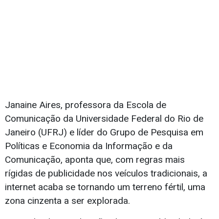
Janaine Aires, professora da Escola de
Comunicação da Universidade Federal do Rio de
Janeiro (UFRJ) e líder do Grupo de Pesquisa em
Políticas e Economia da Informação e da
Comunicação, aponta que, com regras mais
rígidas de publicidade nos veículos tradicionais, a
internet acaba se tornando um terreno fértil, uma
zona cinzenta a ser explorada.