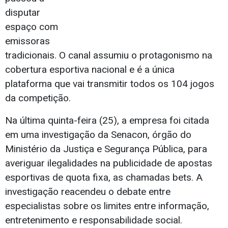
disputar
espaço com
emissoras
tradicionais. O canal assumiu o protagonismo na
cobertura esportiva nacional e é a única
plataforma que vai transmitir todos os 104 jogos
da competição.
Na última quinta-feira (25), a empresa foi citada
em uma investigação da Senacon, órgão do
Ministério da Justiça e Segurança Pública, para
averiguar ilegalidades na publicidade de apostas
esportivas de quota fixa, as chamadas bets. A
investigação reacendeu o debate entre
especialistas sobre os limites entre informação,
entretenimento e responsabilidade social.