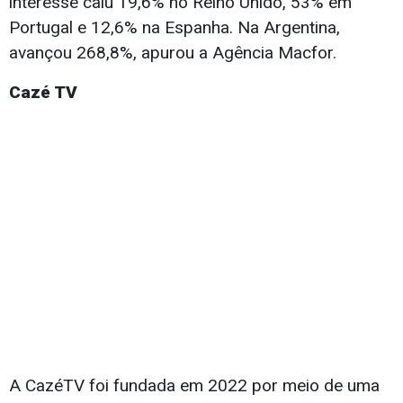
interesse caiu 19,6% no Reino Unido, 53% em
Portugal e 12,6% na Espanha. Na Argentina,
avançou 268,8%, apurou a Agência Macfor.
Cazé TV
A CazéTV foi fundada em 2022 por meio de uma