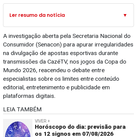
Ler resumo da notícia
▼
A investigação aberta pela Secretaria Nacional do
Consumidor (Senacon) para apurar irregularidades
na divulgação de apostas esportivas durante
transmissões da CazéTV, nos jogos da Copa do
Mundo 2026, reacendeu o debate entre
especialistas sobre os limites entre conteúdo
editorial, entretenimento e publicidade em
plataformas digitais.
LEIA TAMBÉM
VIVER +
Horóscopo do dia: previsão para
os 12 signos em 07/08/2026