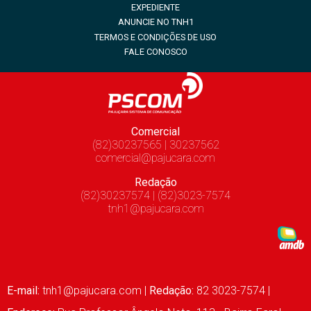
EXPEDIENTE
ANUNCIE NO TNH1
TERMOS E CONDIÇÕES DE USO
FALE CONOSCO
Comercial
(82)30237565 | 30237562
comercial@pajucara.com
Redação
(82)30237574 | (82)3023-7574
tnh1@pajucara.com
E-mail:
tnh1@pajucara.com
|
Redação:
82 3023-7574 |