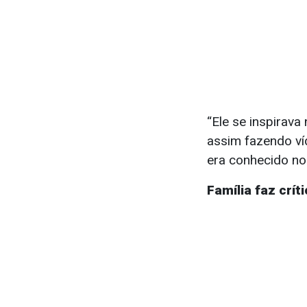
“Ele se inspirav
assim fazendo víd
era conhecido no 
Família faz crí