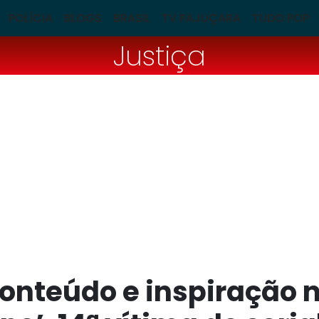
POLÍCIA
BLOGS
BRASIL
TV PAJUÇARA
TUDO POP
Justiça
conteúdo e inspiração 