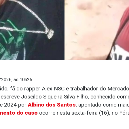
/2026, às 10h26
údo, fã do rapper Alex NSC e trabalhador do Mercad
escreve Joseildo Siqueira Silva Filho, conhecido com
de 2024 por
Albino dos Santos
, apontado como maior 
amento do caso
ocorre nesta sexta-feira (16), no Fó
.