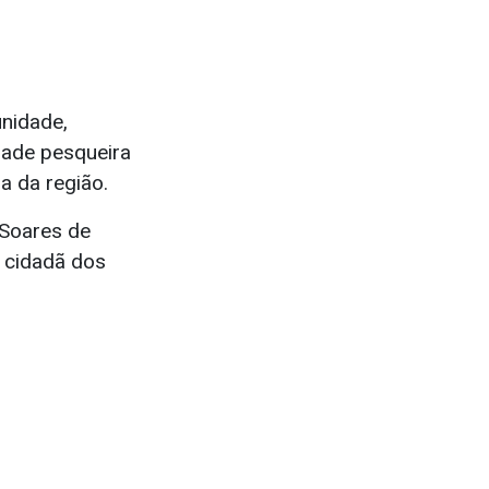
unidade,
dade pesqueira
a da região.
 Soares de
o cidadã dos