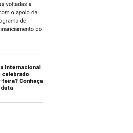
as voltadas à
com o apoio da
rograma de
financiamento do
a Internacional
é celebrado
-feira? Conheça
 data