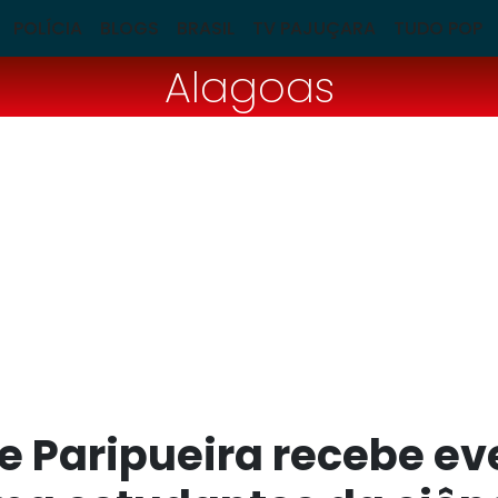
POLÍCIA
BLOGS
BRASIL
TV PAJUÇARA
TUDO POP
Alagoas
e Paripueira recebe e