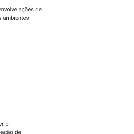
envolve ações de
os ambientes
er o
ipação de