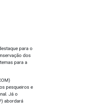
destaque para o
conservação dos
stemas para a
ACOM)
sos pesqueiros e
nal. Já o
P) abordará