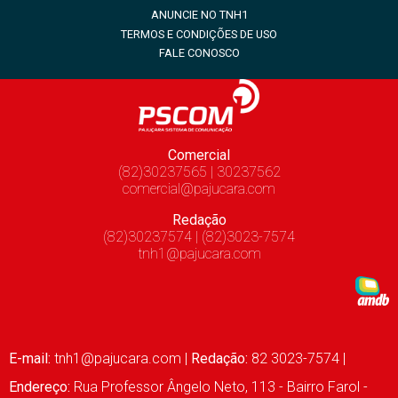
ANUNCIE NO TNH1
TERMOS E CONDIÇÕES DE USO
FALE CONOSCO
Comercial
(82)30237565 | 30237562
comercial@pajucara.com
Redação
(82)30237574 | (82)3023-7574
tnh1@pajucara.com
E-mail:
tnh1@pajucara.com
|
Redação:
82 3023-7574 |
Endereço:
Rua Professor Ângelo Neto, 113 - Bairro Farol -