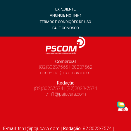
EXPEDIENTE
ANUNCIE NO TNH1
TERMOS E CONDIÇÕES DE USO
FALE CONOSCO
Comercial
(82)30237565 | 30237562
comercial@pajucara.com
Redação
(82)30237574 | (82)3023-7574
tnh1@pajucara.com
E-mail:
tnh1@pajucara.com
|
Redação:
82 3023-7574 |