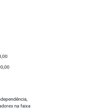
0,00
00,00
ndependência,
adores na faixa