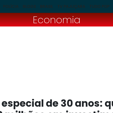
POLÍCIA
BLOGS
BRASIL
TV PAJUÇARA
TUDO POP
Economia
special de 30 anos: 