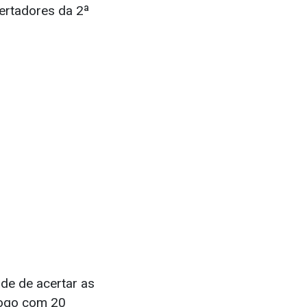
certadores da 2ª
ade de acertar as
jogo com 20