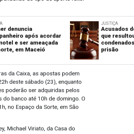
IA
JUSTIÇA
er denuncia
Acusados d
anheiro após acordar
que resulto
otel e ser ameaçada
condenados
orte, em Maceió
prisão
ras da Caixa, as apostas podem
 22h deste sábado (23), enquanto
es poderão ser adquiridas pelos
os do banco até 10h de domingo. O
11h, no Espaço da Sorte, em São
, Michael Viriato, da Casa do