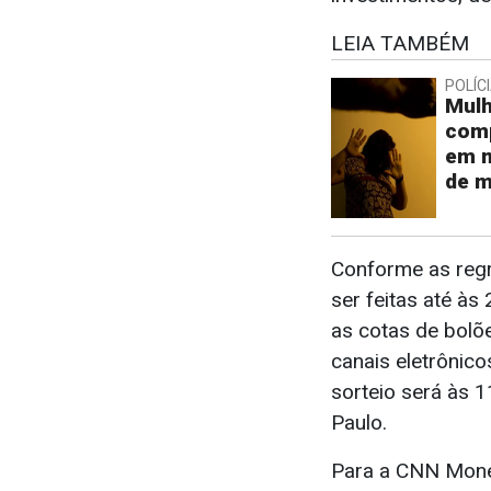
LEIA TAMBÉM
POLÍC
Mulh
comp
em m
de m
Conforme as reg
ser feitas até às
as cotas de bolõ
canais eletrônic
sorteio será às 
Paulo.
Para a CNN Money