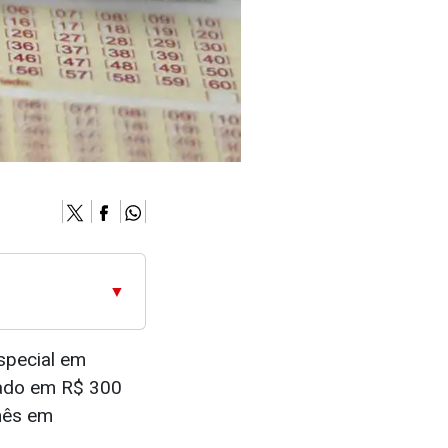
▼
special em
ado em R$ 300
 mês em