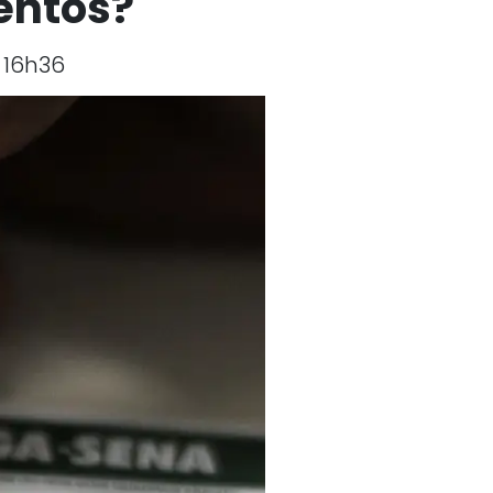
entos?
 16h36