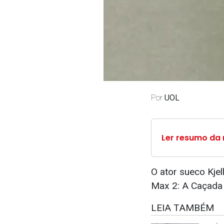
Por
UOL
Ler resumo da 
O ator sueco Kje
Max 2: A Caçada 
LEIA TAMBÉM