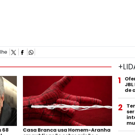
ilhe
+LID
1
Ofe
JBL
de 
2
Te
ser
int
mu
s 68
Casa Branca usa Homem-Aranha