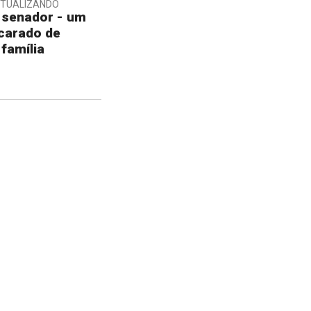
XTUALIZANDO
 senador - um
scarado de
 família