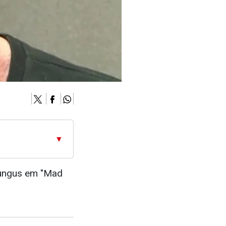
▼
umungus em "Mad