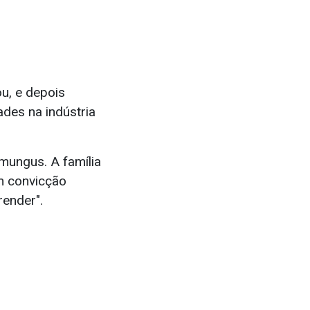
u, e depois
ades na indústria
umungus. A família
m convicção
render".