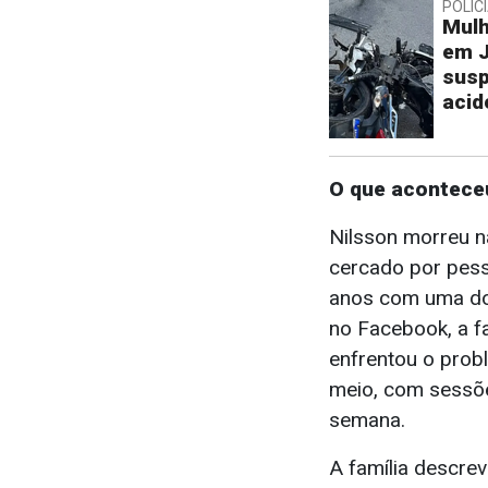
POLÍC
Mulh
em J
susp
acid
O que acontece
Nilsson morreu na
cercado por pess
anos com uma do
no Facebook, a fa
enfrentou o prob
meio, com sessõe
semana.
A família descre