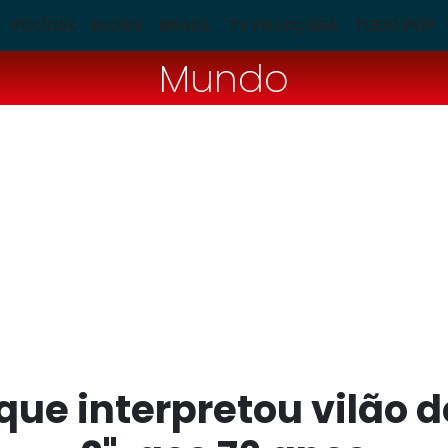
POLÍCIA
BLOGS
BRASIL
TV PAJUÇARA
TUDO POP
Mundo
 que interpretou vilão 