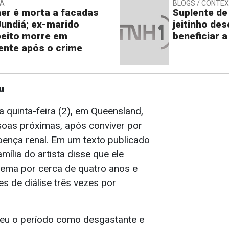
IA
BLOGS / CONTE
er é morta a facadas
Suplente de
undiá; ex-marido
jeitinho de
eito morre em
beneficiar a
ente após o crime
u
 quinta-feira (2), em Queensland,
oas próximas, após conviver por
ença renal. Em um texto publicado
mília do artista disse que ele
lema por cerca de quatro anos e
s de diálise três vezes por
veu o período como desgastante e