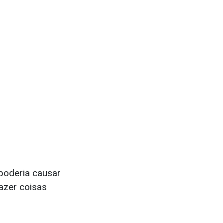
poderia causar
fazer coisas
.