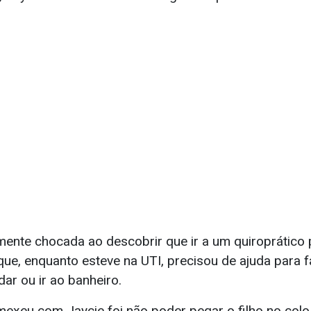
mente chocada ao descobrir que ir a um quiroprático 
 que, enquanto esteve na UTI, precisou de ajuda para 
ar ou ir ao banheiro.
exeu com Jaycie foi não poder pegar o filho no colo