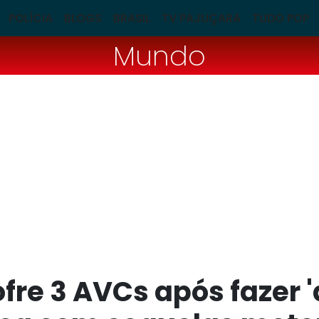
POLÍCIA
BLOGS
BRASIL
TV PAJUÇARA
TUDO POP
Mundo
fre 3 AVCs após fazer '