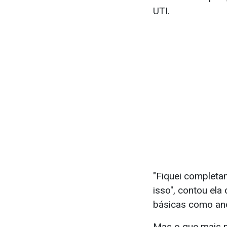
UTI.
"Fiquei completa
isso", contou ela
básicas como and
Mas o que mais m