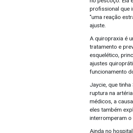
no pescoço. Ela 
profissional que 
"uma reação estr
ajuste.
A quiropraxia é u
tratamento e pre
esquelético, prin
ajustes quiroprát
funcionamento d
Jaycie, que tinha
ruptura na artéri
médicos, a causa 
eles também expl
interromperam o 
Ainda no hospital