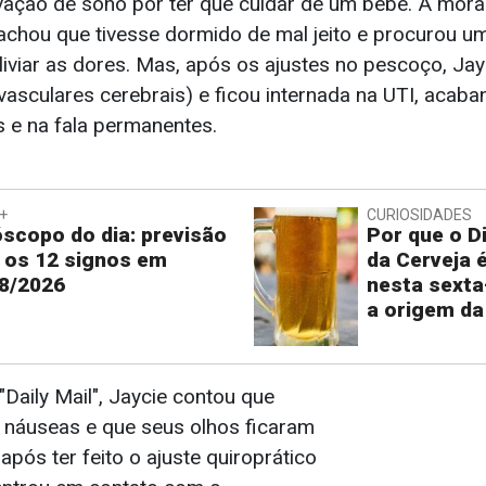
rivação de sono por ter que cuidar de um bebê. A mor
 achou que tivesse dormido de mal jeito e procurou um
iviar as dores. Mas, após os ajustes no pescoço, Jay
vasculares cerebrais) e ficou internada na UTI, acab
 e na fala permanentes.
+
CURIOSIDADES
scopo do dia: previsão
Por que o Di
 os 12 signos em
da Cerveja 
8/2026
nesta sexta
a origem da
"Daily Mail", Jaycie contou que
 náuseas e que seus olhos ficaram
pós ter feito o ajuste quiroprático