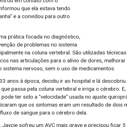
entrou em contato com o
informou que ela estava tendo
anha" e a convidou para outro
ma prática focada no diagnóstico,
venção de problemas no sistema
cipalmente na coluna vertebral. São utilizadas técnica
icos nas articulações para o alívio de dores, melhorar
o sistema nervoso, sem o uso de medicamentos.
 33 anos à época, decidiu ir ao hospital e lá descobri
a que passa pela coluna vertebral e irriga o cérebro. 
pode ter sido a "velocidade" usada no ajuste quiroprá
icaram que os sintomas eram um resultado de dois 
fluxo de sangue para o cérebro dela.
, Jaycie sofreu um AVC mais grave e precisou ficar 5 