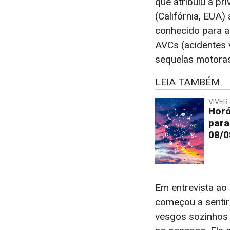
que atribuiu à p
(Califórnia, EUA)
conhecido para al
AVCs (acidentes 
sequelas motoras
LEIA TAMBÉM
VIVER 
Horó
para
08/0
Em entrevista ao 
começou a sentir
vesgos sozinhos a