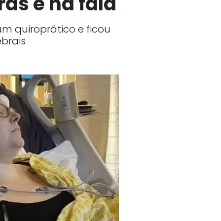
as e na fala
um quiroprático e ficou
ebrais