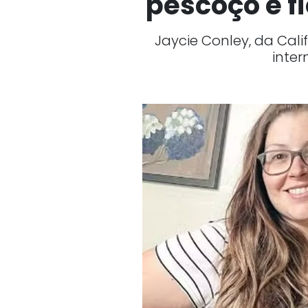
pescoço e f
Jaycie Conley, da Cali
inter