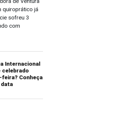
adora de Ventura
 quiroprático já
cie sofreu 3
ando com
a Internacional
é celebrado
-feira? Conheça
 data