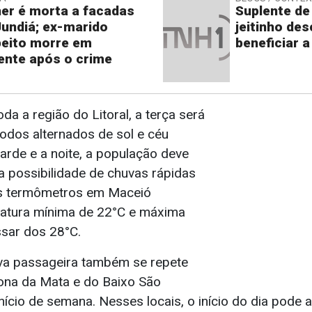
er é morta a facadas
Suplente de
undiá; ex-marido
jeitinho de
eito morre em
beneficiar a
ente após o crime
oda a região do Litoral, a terça será
odos alternados de sol e céu
tarde e a noite, a população deve
 a possibilidade de chuvas rápidas
Os termômetros em Maceió
ratura mínima de 22°C e máxima
sar dos 28°C.
va passageira também se repete
ona da Mata e do Baixo São
nício de semana. Nesses locais, o início do dia pode 