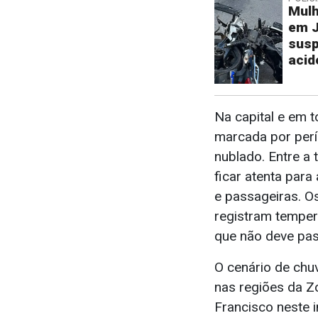
Mulh
em J
susp
acid
Na capital e em t
marcada por perí
nublado. Entre a 
ficar atenta para
e passageiras. 
registram tempe
que não deve pas
O cenário de chu
nas regiões da Z
Francisco neste i