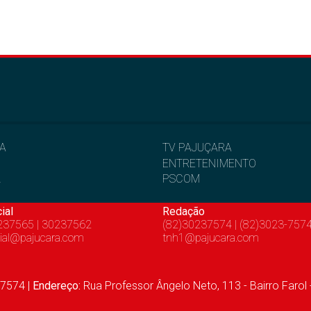
IA
TV PAJUÇARA
ENTRETENIMENTO
L
PSCOM
ial
Redação
237565 | 30237562
(82)30237574 | (82)3023-757
ial@pajucara.com
tnh1@pajucara.com
7574 |
Endereço:
Rua Professor Ângelo Neto, 113 - Bairro Farol 