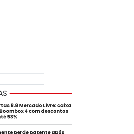
AS
rtas 8.8 Mercado Livre: caixa
 Boombox 4 com descontos
até 53%
nente perde patente após