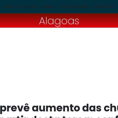
POLÍCIA
BLOGS
BRASIL
TV PAJUÇARA
TUDO POP
Alagoas
prevê aumento das c