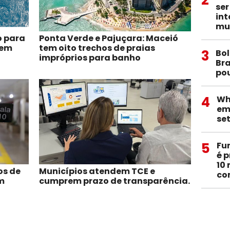
ser
int
mu
o para
Ponta Verde e Pajuçara: Maceió
 em
tem oito trechos de praias
3
Bol
impróprios para banho
Bra
pou
4
Wh
em
se
5
Fu
é p
10
os de
Municípios atendem TCE e
co
m
cumprem prazo de transparência.