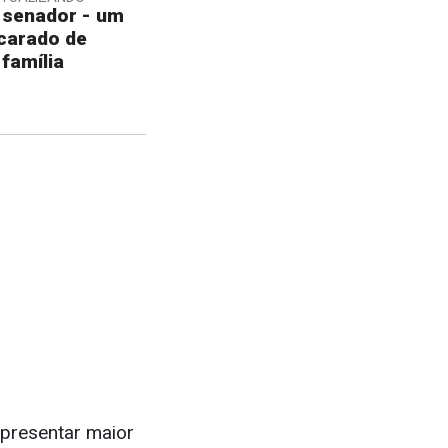
 senador - um
scarado de
 família
apresentar maior