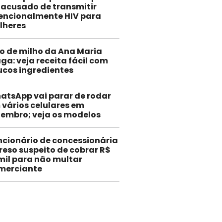
 acusado de transmitir
encionalmente HIV para
lheres
o de milho da Ana Maria
ga: veja receita fácil com
cos ingredientes
atsApp vai parar de rodar
 vários celulares em
tembro; veja os modelos
ncionário de concessionária
reso suspeito de cobrar R$
 mil para não multar
merciante