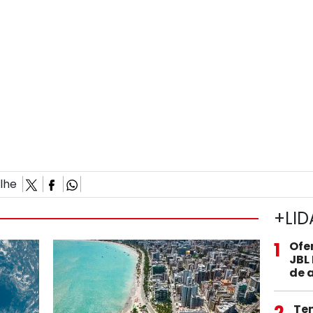
ilhe
+LID
1
Ofe
JBL
de 
2
Te