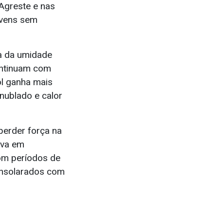
 Agreste e nas
uvens sem
ia da umidade
ontinuam com
ol ganha mais
nublado e calor
 perder força na
uva em
com períodos de
 ensolarados com