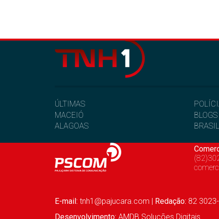
ÚLTIMAS
POLÍC
MACEIÓ
BLOGS
ALAGOAS
BRASI
Comerc
(82)30
comerc
E-mail:
tnh1@pajucara.com
|
Redação:
82 3023-
Desenvolvimento:
AMDB Soluções Digitais