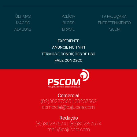
ÚLTIMAS
POLÍCIA
TV PAJUÇARA
MACEIÓ
BLOGS
ENTRETENIMENTO
ALAGOAS
BRASIL
PSCOM
EXPEDIENTE
ANUNCIE NO TNH1
TERMOS E CONDIÇÕES DE USO
FALE CONOSCO
Comercial
(82)30237565 | 30237562
comercial@pajucara.com
Redação
(82)30237574 | (82)3023-7574
tnh1@pajucara.com