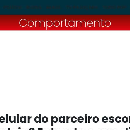
POLÍCIA
BLOGS
BRASIL
TV PAJUÇARA
TUDO POP
Comportamento
elular do parceiro esc