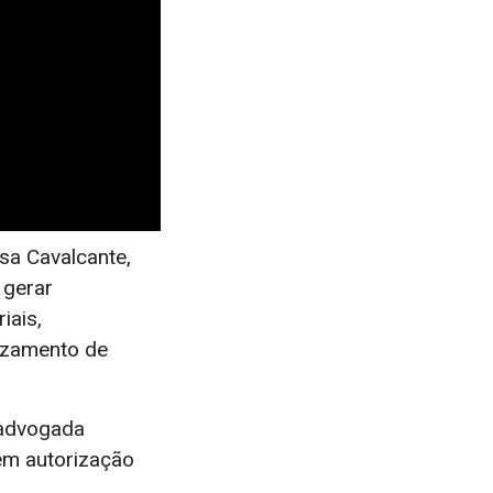
sa Cavalcante,
 gerar
iais,
azamento de
 advogada
em autorização
.