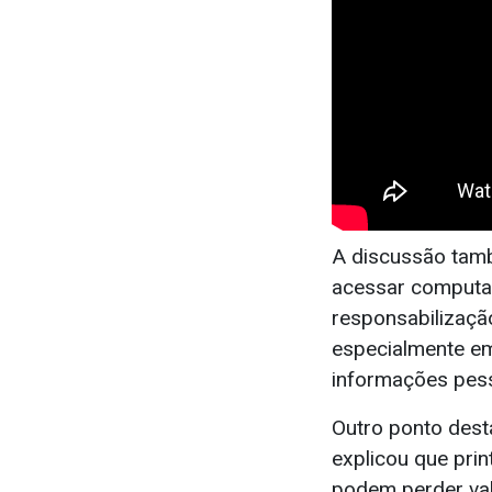
A discussão tamb
acessar computa
responsabilização
especialmente e
informações pes
Outro ponto dest
explicou que pri
podem perder vali