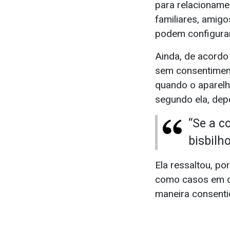
para relacionam
familiares, amig
podem configurar
Ainda, de acordo
sem consentiment
quando o aparelh
segundo ela, dep
“Se a c
bisbilho
Ela ressaltou, po
como casos em q
maneira consenti