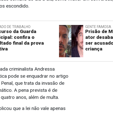
ros escondido.
ADO DE TRABALHO
GENTE FAMOSA
urso da Guarda
Prisão de M
cipal: confira o
ator desaba
ltado final da prova
ser acusado
tiva
criança
da criminalista Andressa
tica pode se enquadrar no artigo
Penal, que trata da invasão de
mático. A pena prevista é de
 quatro anos, além de multa.
plicou que a lei não vale apenas