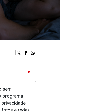
▼
ho sem
no programa
 privacidade
 fotos e redes