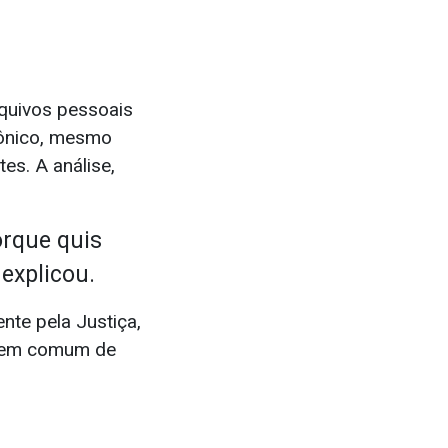
rquivos pessoais
rônico, mesmo
es. A análise,
orque quis
 explicou.
nte pela Justiça,
s em comum de