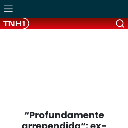
“Profundamente
arrependida”: ex-