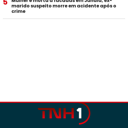
5
Mulher é morta a facadas em Jundiá; ex-
marido suspeito morre em acidente após o
crime